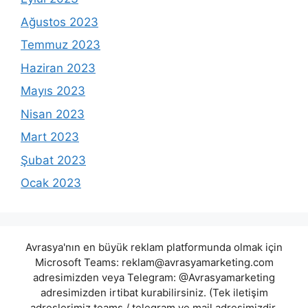
Ağustos 2023
Temmuz 2023
Haziran 2023
Mayıs 2023
Nisan 2023
Mart 2023
Şubat 2023
Ocak 2023
Avrasya'nın en büyük reklam platformunda olmak için
Microsoft Teams:
reklam@avrasyamarketing.com
adresimizden veya Telegram: @Avrasyamarketing
adresimizden irtibat kurabilirsiniz. (Tek iletişim
adreslerimiz teams / telegram ve mail adresimizdir.