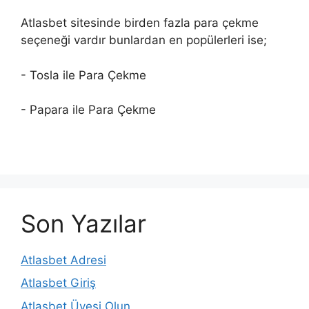
Atlasbet sitesinde birden fazla para çekme
seçeneği vardır bunlardan en popülerleri ise;
- Tosla ile Para Çekme
- Papara ile Para Çekme
Son Yazılar
Atlasbet Adresi
Atlasbet Giriş
Atlasbet Üyesi Olun