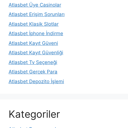
Atlasbet Üye Casinolar
Atlasbet Erişim Sorunları
Atlasbet Klasik Slotlar
Atlasbet İphone İndirme
Atlasbet Kayıt Güveni
Atlasbet Kayıt Güvenliği
Atlasbet Tv Seçeneği
Atlasbet Gerçek Para
Atlasbet Depozito İşlemi
Kategoriler