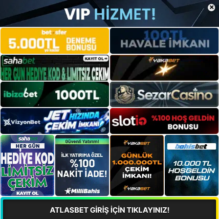
×
ATLASBET GİRİŞ İÇİN TIKLAYINIZ!