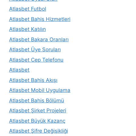
Atlasbet Futbol
Atlasbet Bahis Hizmetleri
Atlasbet Katılın
Atlasbet Bakara Oranları
Atlasbet Üye Soruları
Atlasbet Cep Telefonu
Atlasbet
Atlasbet Bahis Akışı
Atlasbet Mobil Uygulama
Atlasbet Bahis Bölümü
Atlasbet Şirket Projeleri
Atlasbet Büyük Kazanç
Atlasbet Şifre Değişikliği