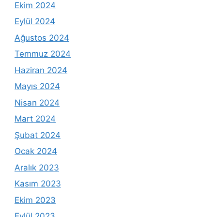
Ekim 2024
Eylül 2024
Ağustos 2024
Temmuz 2024
Haziran 2024
Mayıs 2024
Nisan 2024
Mart 2024
Şubat 2024
Ocak 2024
Aralık 2023
Kasım 2023
Ekim 2023
Eylül 2023