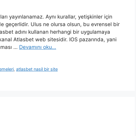
rı yayınlanamaz. Aynı kurallar, yetişkinler için
de geçerlidir. Ulus ne olursa olsun, bu evrensel bir
lasbet adını kullanan herhangi bir uygulamaya
nal Atlasbet web sitesidir. IOS pazarında, yani
laması …
Devamını oku…
emeleri
,
atlasbet nasil bir site