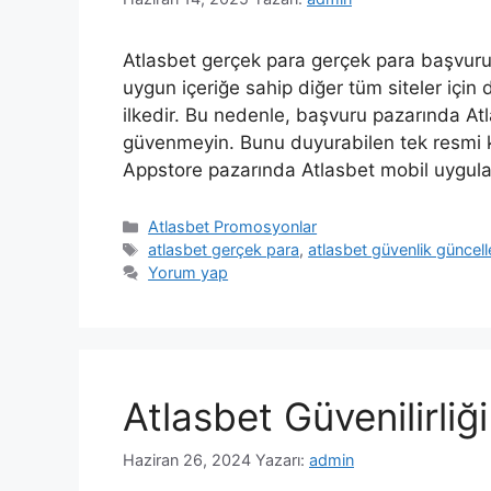
Atlasbet gerçek para gerçek para başvurula
uygun içeriğe sahip diğer tüm siteler için 
ilkedir. Bu nedenle, başvuru pazarında At
güvenmeyin. Bunu duyurabilen tek resmi ka
Appstore pazarında Atlasbet mobil uygu
Kategoriler
Atlasbet Promosyonlar
Etiketler
atlasbet gerçek para
,
atlasbet güvenlik güncell
Yorum yap
Atlasbet Güvenilirliği
Haziran 26, 2024
Yazarı:
admin