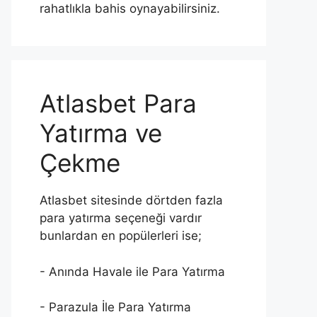
rahatlıkla bahis oynayabilirsiniz.
Atlasbet Para
Yatırma ve
Çekme
Atlasbet sitesinde dörtden fazla
para yatırma seçeneği vardır
bunlardan en popülerleri ise;
- Anında Havale ile Para Yatırma
- Parazula İle Para Yatırma