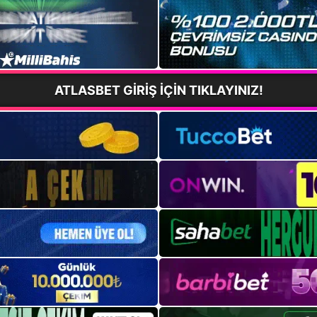
ATLASBET GİRİŞ İÇİN TIKLAYINIZ!