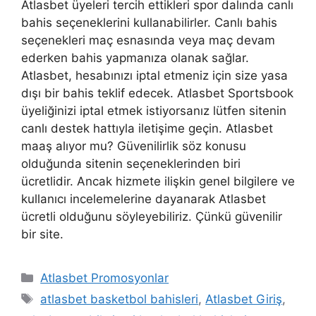
Atlasbet üyeleri tercih ettikleri spor dalında canlı
bahis seçeneklerini kullanabilirler. Canlı bahis
seçenekleri maç esnasında veya maç devam
ederken bahis yapmanıza olanak sağlar.
Atlasbet, hesabınızı iptal etmeniz için size yasa
dışı bir bahis teklif edecek. Atlasbet Sportsbook
üyeliğinizi iptal etmek istiyorsanız lütfen sitenin
canlı destek hattıyla iletişime geçin. Atlasbet
maaş alıyor mu? Güvenilirlik söz konusu
olduğunda sitenin seçeneklerinden biri
ücretlidir. Ancak hizmete ilişkin genel bilgilere ve
kullanıcı incelemelerine dayanarak Atlasbet
ücretli olduğunu söyleyebiliriz. Çünkü güvenilir
bir site.
Kategoriler
Atlasbet Promosyonlar
Etiketler
atlasbet basketbol bahisleri
,
Atlasbet Giriş
,