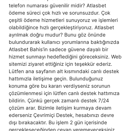
telefon numarası güvenilir midir? Atlasbet
ödeme süreci çok hızlı ve sorunsuzdur. Çok
çeşitli ödeme hizmetleri sunuyoruz ve işlemleri
olabildiğince hızlı gerçekleştiriyoruz. Atlasbet
ayrılmak doğru mudur? Bunu göz önünde
bulundurarak kullanıcı yorumlarına baktığınızda
Atlasbet Bahis’in sadece güvene dayalı bir
hizmet sunmayı hedeflediğini göreceksiniz. Web
sitemizi ziyaret ettiğiniz için teşekkür ederiz.
Lütfen ana sayfanın alt kısmındaki canlı destek
hattımızla iletişime geçin. Bulunduğunuz
konuma göre bu kararı verdiyseniz sorunun
çözümlenmesi için lütfen canlı destek hattımıza
bildirin. Çünkü gerçek zamanlı destek 7/24
çözüm arar. Bizimle iletişim kurmaya devam
ederseniz Çevrimiçi Destek, hesabınızı devre
dışı bırakacaktır. Bu işlem 2 gün içerisinde
gerçekleşeceğinden cevap veremeyeceksiniz.