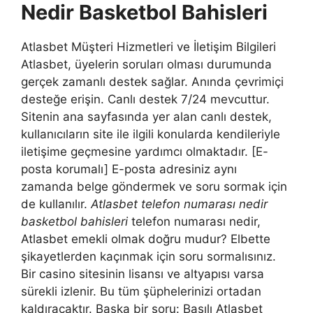
Nedir Basketbol Bahisleri
Atlasbet Müşteri Hizmetleri ve İletişim Bilgileri
Atlasbet, üyelerin soruları olması durumunda
gerçek zamanlı destek sağlar. Anında çevrimiçi
desteğe erişin. Canlı destek 7/24 mevcuttur.
Sitenin ana sayfasında yer alan canlı destek,
kullanıcıların site ile ilgili konularda kendileriyle
iletişime geçmesine yardımcı olmaktadır. [E-
posta korumalı] E-posta adresiniz aynı
zamanda belge göndermek ve soru sormak için
de kullanılır.
Atlasbet telefon numarası nedir
basketbol bahisleri
telefon numarası nedir,
Atlasbet emekli olmak doğru mudur? Elbette
şikayetlerden kaçınmak için soru sormalısınız.
Bir casino sitesinin lisansı ve altyapısı varsa
sürekli izlenir. Bu tüm şüphelerinizi ortadan
kaldıracaktır. Başka bir soru: Basılı Atlasbet