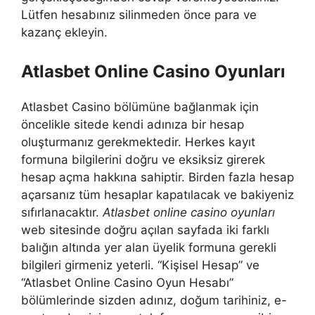
Lütfen hesabınız silinmeden önce para ve
kazanç ekleyin.
Atlasbet Online Casino Oyunları
Atlasbet Casino bölümüne bağlanmak için
öncelikle sitede kendi adınıza bir hesap
oluşturmanız gerekmektedir. Herkes kayıt
formuna bilgilerini doğru ve eksiksiz girerek
hesap açma hakkına sahiptir. Birden fazla hesap
açarsanız tüm hesaplar kapatılacak ve bakiyeniz
sıfırlanacaktır.
Atlasbet online casino oyunları
web sitesinde doğru açılan sayfada iki farklı
balığın altında yer alan üyelik formuna gerekli
bilgileri girmeniz yeterli. “Kişisel Hesap” ve
“Atlasbet Online Casino Oyun Hesabı”
bölümlerinde sizden adınız, doğum tarihiniz, e-