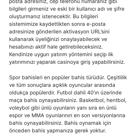
posta adresiniz, cep telefonu numaranız gibi
bilgileri girmeniz ve eski bir kullanıcı adı ve şifre
oluşturmanız istenecektir. Bu bilgileri
sistemimize kaydettikten sonra e-posta
adresinize gönderilen aktivasyon URL’sini
kullanarak üyeliğinizi onaylayabilecek ve
hesabınızı aktif hale getirebileceksiniz.
Kendinize uygun yatırım yöntemini seçip ilk
yatırımınızı yaparak casinoya giriş yapabilirsiniz.
Spor bahisleri en popüler bahis türüdür. Çeşitlilik
ve tüm sonuçlara açıklık oyuncular arasında
oldukça popülerdir. Futbol dahil 40’ın üzerinde
maça bahis oynayabilirsiniz. Basketbol, hentbol,
voleybol gibi ünlü oyunların yanı sıra en ünlü
espor ve MMA oyunlarının en son versiyonlarına
bahis oynayabilirsiniz. Bahis oynamak için
önceden bahis yapmanıza gerek yoktur.