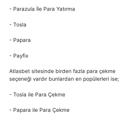
- Parazula İle Para Yatırma
- Tosla
- Papara
- Payfix
Atlasbet sitesinde birden fazla para çekme
seçeneği vardır bunlardan en popülerleri ise;
- Tosla ile Para Çekme
- Papara ile Para Çekme