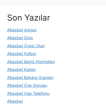
Son Yazılar
Atlasbet Adresi
Atlasbet Giriş
Atlasbet Üyesi Olun
Atlasbet Futbol
Atlasbet Bahis Hizmetleri
Atlasbet Katılın
Atlasbet Bakara Oranları
Atlasbet Üye Soruları
Atlasbet Cep Telefonu
Atlasbet