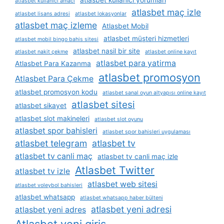
atlasbet kullanıcı amacı
atlasbet maç izle
atlasbet lisans adresi
atlasbet lokasyonlar
atlasbet maç izleme
Atlasbet Mobil
atlasbet müşteri hizmetleri
atlasbet mobil bingo bahis sitesi
atlasbet nasil bir site
atlasbet nakit çekme
atlasbet online kayıt
atlasbet para yatirma
Atlasbet Para Kazanma
atlasbet promosyon
Atlasbet Para Çekme
atlasbet promosyon kodu
atlasbet sanal oyun altyapısı online kayıt
atlasbet sitesi
atlasbet sikayet
atlasbet slot makineleri
atlasbet slot oyunu
atlasbet spor bahisleri
atlasbet spor bahisleri uygulaması
atlasbet telegram
atlasbet tv
atlasbet tv canli maç
atlasbet tv canli maç izle
Atlasbet Twitter
atlasbet tv izle
atlasbet web sitesi
atlasbet voleybol bahisleri
atlasbet whatsapp
atlasbet whatsapp haber bülteni
atlasbet yeni adresi
atlasbet yeni adres
Atlasbet yeni giriş