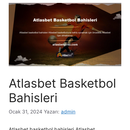
Atlasbet Basketbol
Bahisleri
Ocak 31, 2024
Yazarı:
admin
Atlasbet basketbol bahisleri Atlasbet