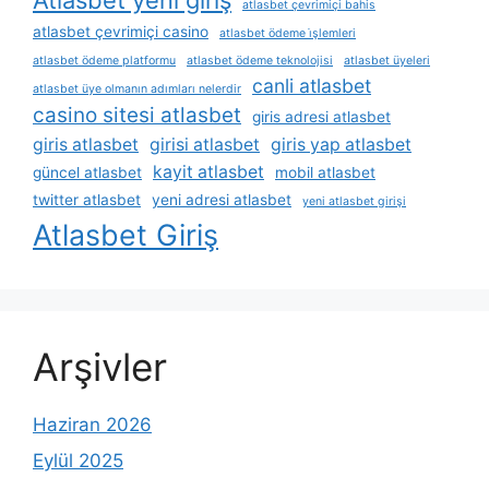
atlasbet çevrimiçi bahis
atlasbet çevrimiçi casino
atlasbet ödeme i̇şlemleri
atlasbet ödeme platformu
atlasbet ödeme teknolojisi
atlasbet üyeleri
canli atlasbet
atlasbet üye olmanın adımları nelerdir
casino sitesi atlasbet
giris adresi atlasbet
giris atlasbet
girisi atlasbet
giris yap atlasbet
kayit atlasbet
güncel atlasbet
mobil atlasbet
twitter atlasbet
yeni adresi atlasbet
yeni atlasbet girişi
Atlasbet Giriş
Arşivler
Haziran 2026
Eylül 2025