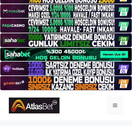
İçeriğe
atla
Menü