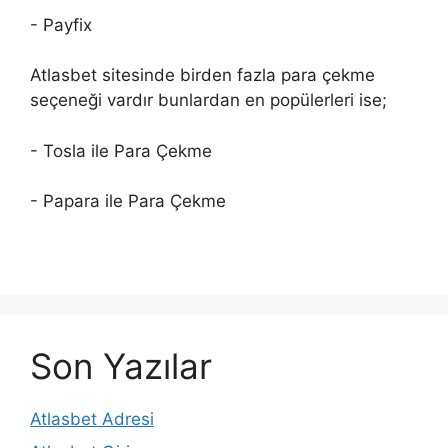
- Payfix
Atlasbet sitesinde birden fazla para çekme
seçeneği vardır bunlardan en popülerleri ise;
- Tosla ile Para Çekme
- Papara ile Para Çekme
Son Yazılar
Atlasbet Adresi