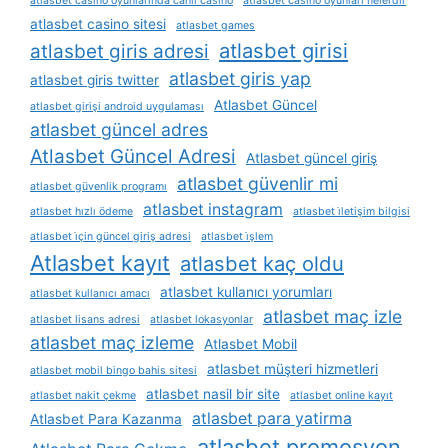
atlasbet casino oyunlarında canlı casino
atlasbet casino oyunları nelerdir
atlasbet casino sitesi
atlasbet games
atlasbet girisi
atlasbet giris adresi
atlasbet giris yap
atlasbet giris twitter
Atlasbet Güncel
atlasbet girişi android uygulaması
atlasbet güncel adres
Atlasbet Güncel Adresi
Atlasbet güncel giriş
atlasbet güvenlir mi
atlasbet güvenlik programı
atlasbet instagram
atlasbet hızlı ödeme
atlasbet i̇letişim bilgisi
atlasbet i̇çin güncel giriş adresi
atlasbet i̇şlem
Atlasbet kayıt
atlasbet kaç oldu
atlasbet kullanıcı yorumları
atlasbet kullanıcı amacı
atlasbet maç izle
atlasbet lisans adresi
atlasbet lokasyonlar
atlasbet maç izleme
Atlasbet Mobil
atlasbet müşteri hizmetleri
atlasbet mobil bingo bahis sitesi
atlasbet nasil bir site
atlasbet nakit çekme
atlasbet online kayıt
atlasbet para yatirma
Atlasbet Para Kazanma
atlasbet promosyon