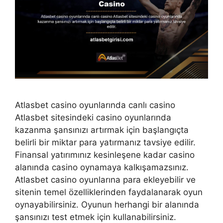
Atlasbet casino oyunlarında canlı casino
Atlasbet sitesindeki casino oyunlarında
kazanma şansınızı artırmak için başlangıçta
belirli bir miktar para yatırmanız tavsiye edilir.
Finansal yatırımınız kesinleşene kadar casino
alanında casino oynamaya kalkışamazsınız.
Atlasbet casino oyunlarına para ekleyebilir ve
sitenin temel özelliklerinden faydalanarak oyun
oynayabilirsiniz. Oyunun herhangi bir alanında
şansınızı test etmek için kullanabilirsiniz.