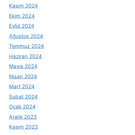
Kasım 2024
Ekim 2024
Eylül 2024
Ağustos 2024
Temmuz 2024
Haziran 2024
Mayıs 2024
Nisan 2024
Mart 2024
Şubat 2024
Ocak 2024
Aralık 2023
Kasım 2023