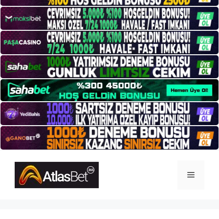
İçeriğe
atla
Menü