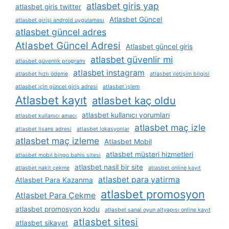
atlasbet giris yap
atlasbet giris twitter
Atlasbet Güncel
atlasbet girişi android uygulaması
atlasbet güncel adres
Atlasbet Güncel Adresi
Atlasbet güncel giriş
atlasbet güvenlir mi
atlasbet güvenlik programı
atlasbet instagram
atlasbet hızlı ödeme
atlasbet i̇letişim bilgisi
atlasbet i̇çin güncel giriş adresi
atlasbet i̇şlem
Atlasbet kayıt
atlasbet kaç oldu
atlasbet kullanıcı yorumları
atlasbet kullanıcı amacı
atlasbet maç izle
atlasbet lisans adresi
atlasbet lokasyonlar
atlasbet maç izleme
Atlasbet Mobil
atlasbet müşteri hizmetleri
atlasbet mobil bingo bahis sitesi
atlasbet nasil bir site
atlasbet nakit çekme
atlasbet online kayıt
atlasbet para yatirma
Atlasbet Para Kazanma
atlasbet promosyon
Atlasbet Para Çekme
atlasbet promosyon kodu
atlasbet sanal oyun altyapısı online kayıt
atlasbet sitesi
atlasbet sikayet