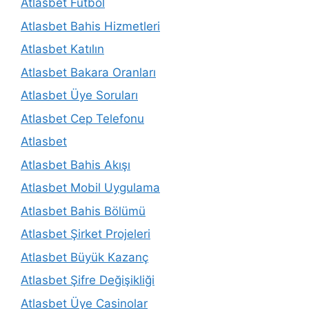
Atlasbet Futbol
Atlasbet Bahis Hizmetleri
Atlasbet Katılın
Atlasbet Bakara Oranları
Atlasbet Üye Soruları
Atlasbet Cep Telefonu
Atlasbet
Atlasbet Bahis Akışı
Atlasbet Mobil Uygulama
Atlasbet Bahis Bölümü
Atlasbet Şirket Projeleri
Atlasbet Büyük Kazanç
Atlasbet Şifre Değişikliği
Atlasbet Üye Casinolar