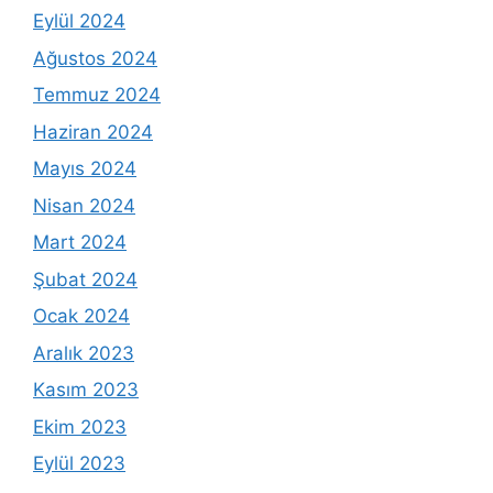
Eylül 2024
Ağustos 2024
Temmuz 2024
Haziran 2024
Mayıs 2024
Nisan 2024
Mart 2024
Şubat 2024
Ocak 2024
Aralık 2023
Kasım 2023
Ekim 2023
Eylül 2023