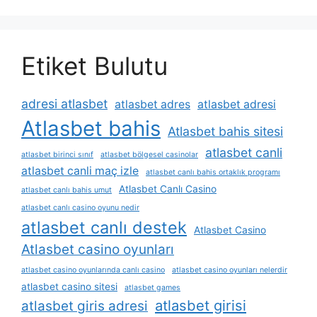
Etiket Bulutu
adresi atlasbet
atlasbet adres
atlasbet adresi
Atlasbet bahis
Atlasbet bahis sitesi
atlasbet canli
atlasbet birinci sınıf
atlasbet bölgesel casinolar
atlasbet canli maç izle
atlasbet canlı bahis ortaklık programı
Atlasbet Canlı Casino
atlasbet canlı bahis umut
atlasbet canlı casino oyunu nedir
atlasbet canlı destek
Atlasbet Casino
Atlasbet casino oyunları
atlasbet casino oyunlarında canlı casino
atlasbet casino oyunları nelerdir
atlasbet casino sitesi
atlasbet games
atlasbet girisi
atlasbet giris adresi