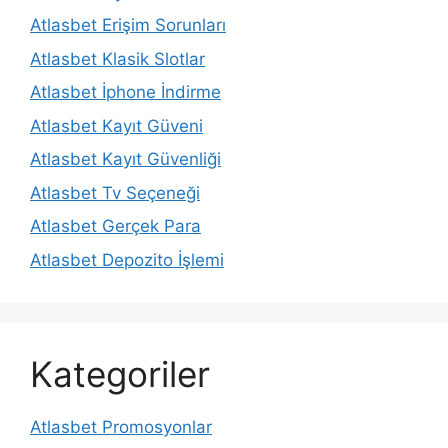
Atlasbet Erişim Sorunları
Atlasbet Klasik Slotlar
Atlasbet İphone İndirme
Atlasbet Kayıt Güveni
Atlasbet Kayıt Güvenliği
Atlasbet Tv Seçeneği
Atlasbet Gerçek Para
Atlasbet Depozito İşlemi
Kategoriler
Atlasbet Promosyonlar