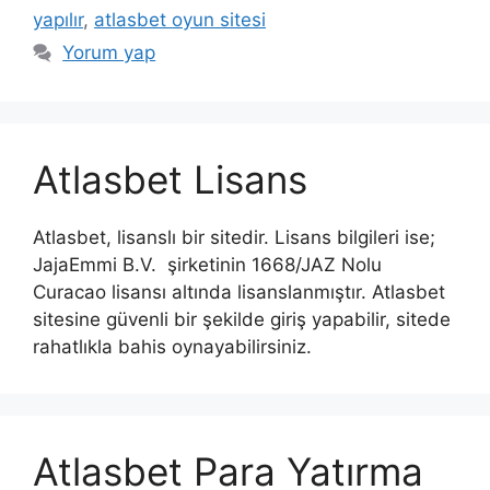
yapılır
,
atlasbet oyun sitesi
Yorum yap
Atlasbet Lisans
Atlasbet, lisanslı bir sitedir. Lisans bilgileri ise;
JajaEmmi B.V. şirketinin 1668/JAZ Nolu
Curacao lisansı altında lisanslanmıştır. Atlasbet
sitesine güvenli bir şekilde giriş yapabilir, sitede
rahatlıkla bahis oynayabilirsiniz.
Atlasbet Para Yatırma