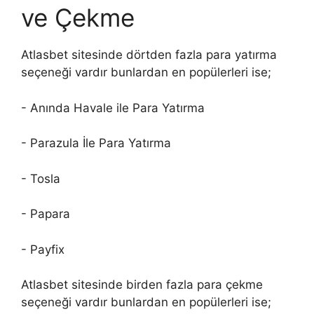
ve Çekme
Atlasbet sitesinde dörtden fazla para yatırma
seçeneği vardır bunlardan en popülerleri ise;
- Anında Havale ile Para Yatırma
- Parazula İle Para Yatırma
- Tosla
- Papara
- Payfix
Atlasbet sitesinde birden fazla para çekme
seçeneği vardır bunlardan en popülerleri ise;