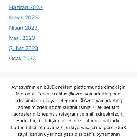
Haziran 2023
Mayıs 2023
Nisan 2023
Mart 2023
Şubat 2023
Ocak 2023
Avrasya'nın en büyük reklam platformunda olmak için
Microsoft Teams:
reklam@avrasyamarketing.com
adresimizden veya Telegram: @Avrasyamarketing
adresimizden irtibat kurabilirsiniz. (Tek iletişim
adreslerimiz teams / telegram ve mail adresimizdir.
Harici hiçbir iletişim adresimiz bulunmamaktadır.
Lütfen itibar etmeyiniz.) Türkiye yasalarına göre 7258
sayılı kanun uyarınca yasa dışı bahis oynamanın