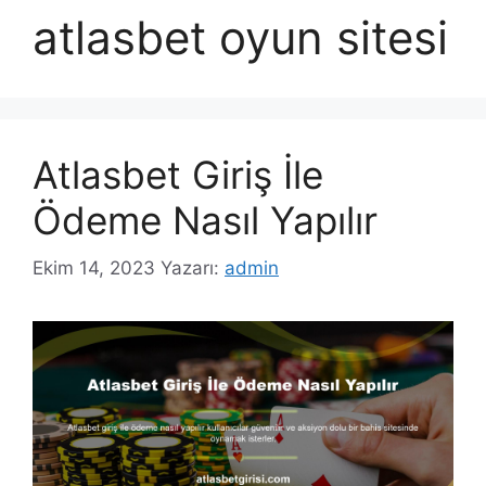
atlasbet oyun sitesi
Atlasbet Giriş İle
Ödeme Nasıl Yapılır
Ekim 14, 2023
Yazarı:
admin