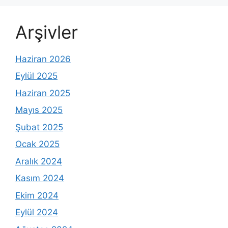
Arşivler
Haziran 2026
Eylül 2025
Haziran 2025
Mayıs 2025
Şubat 2025
Ocak 2025
Aralık 2024
Kasım 2024
Ekim 2024
Eylül 2024