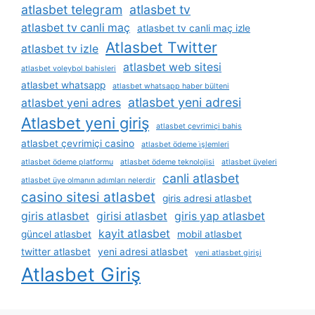
atlasbet telegram
atlasbet tv
atlasbet tv canli maç
atlasbet tv canli maç izle
Atlasbet Twitter
atlasbet tv izle
atlasbet web sitesi
atlasbet voleybol bahisleri
atlasbet whatsapp
atlasbet whatsapp haber bülteni
atlasbet yeni adresi
atlasbet yeni adres
Atlasbet yeni giriş
atlasbet çevrimiçi bahis
atlasbet çevrimiçi casino
atlasbet ödeme i̇şlemleri
atlasbet ödeme platformu
atlasbet ödeme teknolojisi
atlasbet üyeleri
canli atlasbet
atlasbet üye olmanın adımları nelerdir
casino sitesi atlasbet
giris adresi atlasbet
giris atlasbet
girisi atlasbet
giris yap atlasbet
kayit atlasbet
güncel atlasbet
mobil atlasbet
twitter atlasbet
yeni adresi atlasbet
yeni atlasbet girişi
Atlasbet Giriş