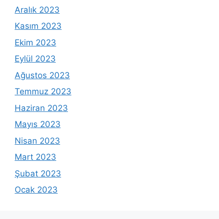
Aralık 2023
Kasım 2023
Ekim 2023
Eylül 2023
Ağustos 2023
Temmuz 2023
Haziran 2023
Mayıs 2023
Nisan 2023
Mart 2023
Şubat 2023
Ocak 2023