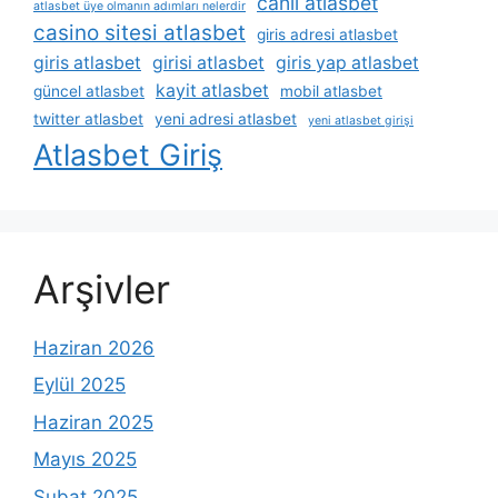
canli atlasbet
atlasbet üye olmanın adımları nelerdir
casino sitesi atlasbet
giris adresi atlasbet
giris atlasbet
girisi atlasbet
giris yap atlasbet
kayit atlasbet
güncel atlasbet
mobil atlasbet
twitter atlasbet
yeni adresi atlasbet
yeni atlasbet girişi
Atlasbet Giriş
Arşivler
Haziran 2026
Eylül 2025
Haziran 2025
Mayıs 2025
Şubat 2025