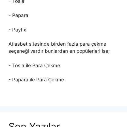
- Tosla
- Papara
- Payfix
Atlasbet sitesinde birden fazla para çekme
seçeneği vardır bunlardan en popülerleri ise;
- Tosla ile Para Çekme
- Papara ile Para Çekme
Son Yazılar