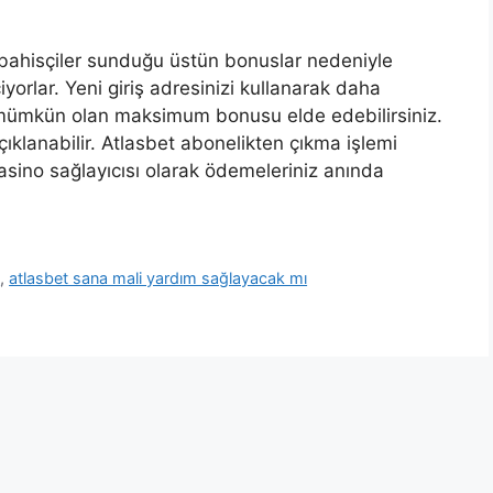
bahisçiler sunduğu üstün bonuslar nedeniyle
çiyorlar. Yeni giriş adresinizi kullanarak daha
e mümkün olan maksimum bonusu elde edebilirsiniz.
 açıklanabilir. Atlasbet abonelikten çıkma işlemi
 casino sağlayıcısı olarak ödemeleriniz anında
n
,
atlasbet sana mali yardım sağlayacak mı