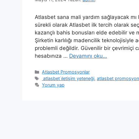
Atlasbet sana mali yardım sağlayacak mı 
sürekli olarak Atlasbet ilk tercih olarak se
kazançlı bahis bonusları elde edebilir v
Şirketin karlılığı madencilik teknolojisiyle
problemli değildir. Güvenilir bir çevrimiçi
hesabınıza …
Devamını oku…
Kategoriler
Atlasbet Promosyonlar
Etiketler
atlasbet i̇letişim yeteneği
,
atlasbet promosyo
Yorum yap