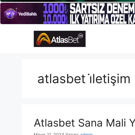
İçeriğe
atla
atlasbet i̇letişim
Atlasbet Sana Mali 
Mayıs 11, 2024
Yazarı:
admin