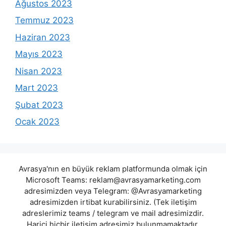
Ağustos 2023
Temmuz 2023
Haziran 2023
Mayıs 2023
Nisan 2023
Mart 2023
Şubat 2023
Ocak 2023
Avrasya'nın en büyük reklam platformunda olmak için
Microsoft Teams:
reklam@avrasyamarketing.com
adresimizden veya Telegram: @Avrasyamarketing
adresimizden irtibat kurabilirsiniz. (Tek iletişim
adreslerimiz teams / telegram ve mail adresimizdir.
Harici hiçbir iletişim adresimiz bulunmamaktadır.