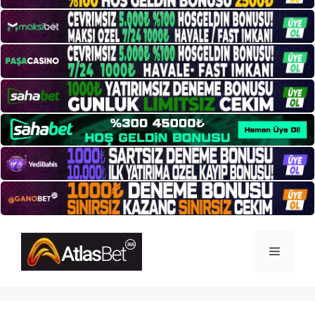
İçeriğe
atla
Menü