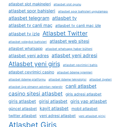
atlasbet slot makineleri
atlasbet slot oyunu
atlasbet spor bahisleri
atlasbet spor bahisleri uygulaması
atlasbet telegram
atlasbet tv
atlasbet tv canli maç
atlasbet tv canli maç izle
Atlasbet Twitter
atlasbet tv izle
atlasbet web sitesi
atlasbet voleybol bahisleri
atlasbet whatsapp
atlasbet whatsapp haber bülteni
atlasbet yeni adresi
atlasbet yeni adres
Atlasbet yeni giriş
atlasbet çevrimiçi bahis
atlasbet çevrimiçi casino
atlasbet ödeme i̇şlemleri
atlasbet ödeme platformu
atlasbet ödeme teknolojisi
atlasbet üyeleri
canli atlasbet
atlasbet üye olmanın adımları nelerdir
casino sitesi atlasbet
giris adresi atlasbet
giris atlasbet
girisi atlasbet
giris yap atlasbet
kayit atlasbet
güncel atlasbet
mobil atlasbet
twitter atlasbet
yeni adresi atlasbet
yeni atlasbet girişi
Atlasbet Giriş