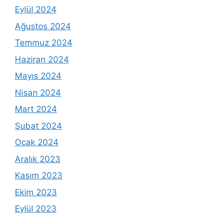
Eylül 2024
Ağustos 2024
Temmuz 2024
Haziran 2024
Mayıs 2024
Nisan 2024
Mart 2024
Şubat 2024
Ocak 2024
Aralık 2023
Kasım 2023
Ekim 2023
Eylül 2023