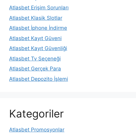
Atlasbet Erişim Sorunları
Atlasbet Klasik Slotlar
Atlasbet İphone İndirme
Atlasbet Kayıt Güveni
Atlasbet Kayıt Güvenliği
Atlasbet Tv Seçeneği
Atlasbet Gerçek Para
Atlasbet Depozito İşlemi
Kategoriler
Atlasbet Promosyonlar