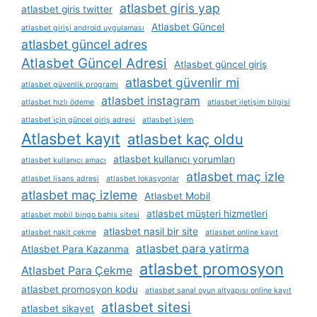
atlasbet giris yap
atlasbet giris twitter
Atlasbet Güncel
atlasbet girişi android uygulaması
atlasbet güncel adres
Atlasbet Güncel Adresi
Atlasbet güncel giriş
atlasbet güvenlir mi
atlasbet güvenlik programı
atlasbet instagram
atlasbet hızlı ödeme
atlasbet i̇letişim bilgisi
atlasbet i̇çin güncel giriş adresi
atlasbet i̇şlem
Atlasbet kayıt
atlasbet kaç oldu
atlasbet kullanıcı yorumları
atlasbet kullanıcı amacı
atlasbet maç izle
atlasbet lisans adresi
atlasbet lokasyonlar
atlasbet maç izleme
Atlasbet Mobil
atlasbet müşteri hizmetleri
atlasbet mobil bingo bahis sitesi
atlasbet nasil bir site
atlasbet nakit çekme
atlasbet online kayıt
atlasbet para yatirma
Atlasbet Para Kazanma
atlasbet promosyon
Atlasbet Para Çekme
atlasbet promosyon kodu
atlasbet sanal oyun altyapısı online kayıt
atlasbet sitesi
atlasbet sikayet