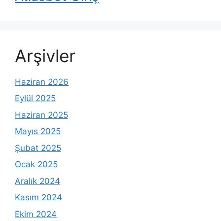
Arşivler
Haziran 2026
Eylül 2025
Haziran 2025
Mayıs 2025
Şubat 2025
Ocak 2025
Aralık 2024
Kasım 2024
Ekim 2024