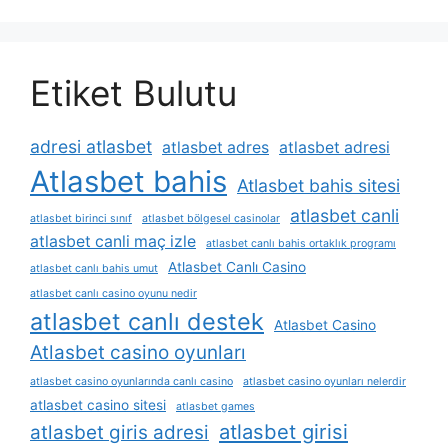
Etiket Bulutu
adresi atlasbet
atlasbet adres
atlasbet adresi
Atlasbet bahis
Atlasbet bahis sitesi
atlasbet canli
atlasbet birinci sınıf
atlasbet bölgesel casinolar
atlasbet canli maç izle
atlasbet canlı bahis ortaklık programı
Atlasbet Canlı Casino
atlasbet canlı bahis umut
atlasbet canlı casino oyunu nedir
atlasbet canlı destek
Atlasbet Casino
Atlasbet casino oyunları
atlasbet casino oyunlarında canlı casino
atlasbet casino oyunları nelerdir
atlasbet casino sitesi
atlasbet games
atlasbet girisi
atlasbet giris adresi