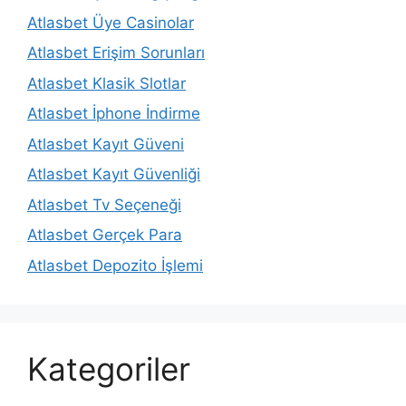
Atlasbet Üye Casinolar
Atlasbet Erişim Sorunları
Atlasbet Klasik Slotlar
Atlasbet İphone İndirme
Atlasbet Kayıt Güveni
Atlasbet Kayıt Güvenliği
Atlasbet Tv Seçeneği
Atlasbet Gerçek Para
Atlasbet Depozito İşlemi
Kategoriler