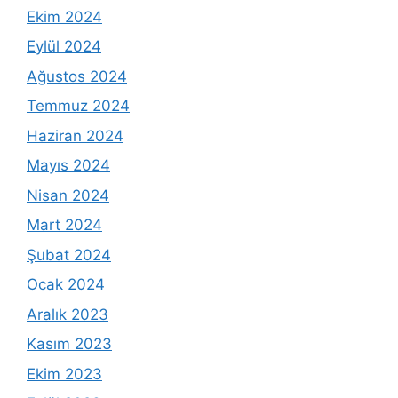
Ekim 2024
Eylül 2024
Ağustos 2024
Temmuz 2024
Haziran 2024
Mayıs 2024
Nisan 2024
Mart 2024
Şubat 2024
Ocak 2024
Aralık 2023
Kasım 2023
Ekim 2023