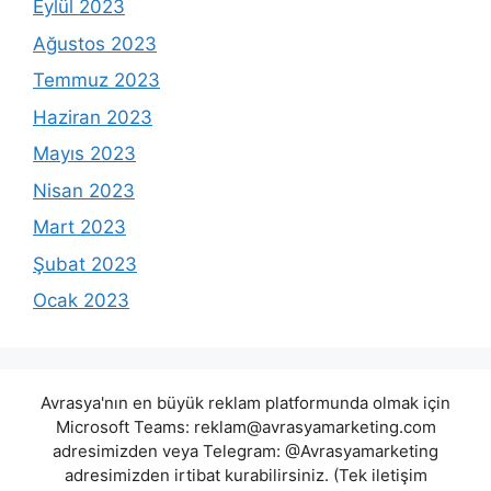
Eylül 2023
Ağustos 2023
Temmuz 2023
Haziran 2023
Mayıs 2023
Nisan 2023
Mart 2023
Şubat 2023
Ocak 2023
Avrasya'nın en büyük reklam platformunda olmak için
Microsoft Teams:
reklam@avrasyamarketing.com
adresimizden veya Telegram: @Avrasyamarketing
adresimizden irtibat kurabilirsiniz. (Tek iletişim