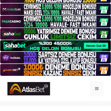
İçeriğe
atla
Menü