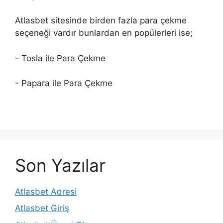
Atlasbet sitesinde birden fazla para çekme
seçeneği vardır bunlardan en popülerleri ise;
- Tosla ile Para Çekme
- Papara ile Para Çekme
Son Yazılar
Atlasbet Adresi
Atlasbet Giriş