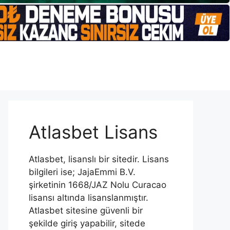
Atlasbet Lisans
Atlasbet, lisanslı bir sitedir. Lisans
bilgileri ise; JajaEmmi B.V.
şirketinin 1668/JAZ Nolu Curacao
lisansı altında lisanslanmıştır.
Atlasbet sitesine güvenli bir
şekilde giriş yapabilir, sitede