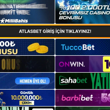
ATLASBET GİRİŞ İÇİN TIKLAYINIZ!