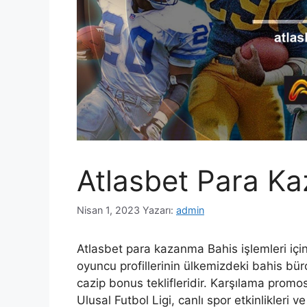
Atlasbet Para K
Nisan 1, 2023
Yazarı:
admin
Atlasbet para kazanma Bahis işlemleri için
oyuncu profillerinin ülkemizdeki bahis büro
cazip bonus teklifleridir. Karşılama promos
Ulusal Futbol Ligi, canlı spor etkinlikleri