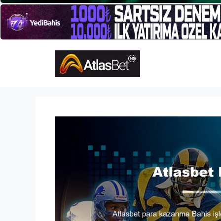
İçeriğe
atla