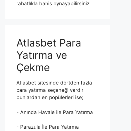
rahatlıkla bahis oynayabilirsiniz.
Atlasbet Para
Yatırma ve
Çekme
Atlasbet sitesinde dörtden fazla
para yatırma seçeneği vardır
bunlardan en popülerleri ise;
- Anında Havale ile Para Yatırma
- Parazula İle Para Yatırma