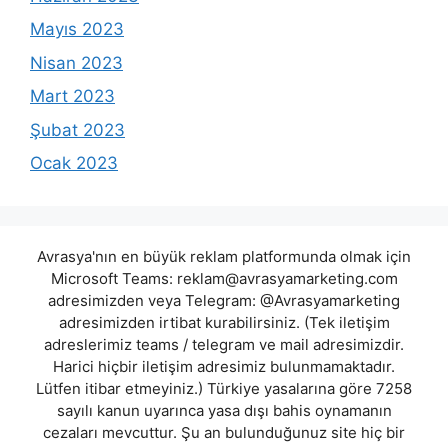
Mayıs 2023
Nisan 2023
Mart 2023
Şubat 2023
Ocak 2023
Avrasya'nın en büyük reklam platformunda olmak için
Microsoft Teams:
reklam@avrasyamarketing.com
adresimizden veya Telegram: @Avrasyamarketing
adresimizden irtibat kurabilirsiniz. (Tek iletişim
adreslerimiz teams / telegram ve mail adresimizdir.
Harici hiçbir iletişim adresimiz bulunmamaktadır.
Lütfen itibar etmeyiniz.) Türkiye yasalarına göre 7258
sayılı kanun uyarınca yasa dışı bahis oynamanın
cezaları mevcuttur. Şu an bulunduğunuz site hiç bir