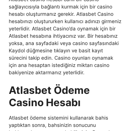
sağlayıcısıyla bağlantı kurmak için bir casino
hesabı oluşturmanız gerekir. Atlasbet Casino
hesabınızı oluştururken kullanıcı adınızı girmeniz
yeterlidir. Atlasbet Casino’da oynamak için bir
Atlasbet hesabına ihtiyacınız var. Bir hesabınız
yoksa, ana sayfadaki veya casino sayfasındaki
Kaydol düğmesine tıklayın ve basit kayıt
sürecini takip edin. Casino oyunları oynamak
için ana hesaptan istediğiniz miktarı casino
bakiyenize aktarmanız yeterlidir.
Atlasbet Ödeme
Casino Hesabı
Atlasbet ödeme sistemini kullanarak bahis
yaptıktan sonra, bahsinizin sonucunu