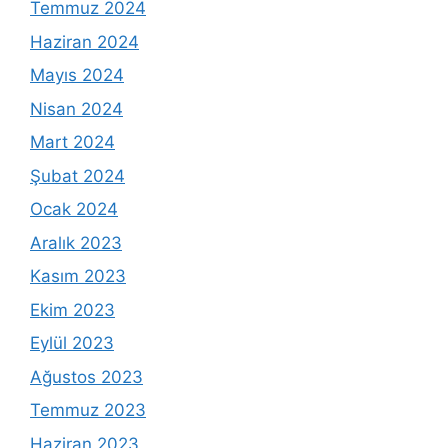
Temmuz 2024
Haziran 2024
Mayıs 2024
Nisan 2024
Mart 2024
Şubat 2024
Ocak 2024
Aralık 2023
Kasım 2023
Ekim 2023
Eylül 2023
Ağustos 2023
Temmuz 2023
Haziran 2023