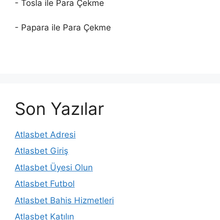
- Tosla ile Para Çekme
- Papara ile Para Çekme
Son Yazılar
Atlasbet Adresi
Atlasbet Giriş
Atlasbet Üyesi Olun
Atlasbet Futbol
Atlasbet Bahis Hizmetleri
Atlasbet Katılın