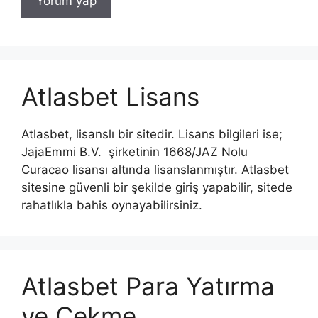
Atlasbet Lisans
Atlasbet, lisanslı bir sitedir. Lisans bilgileri ise;
JajaEmmi B.V. şirketinin 1668/JAZ Nolu
Curacao lisansı altında lisanslanmıştır. Atlasbet
sitesine güvenli bir şekilde giriş yapabilir, sitede
rahatlıkla bahis oynayabilirsiniz.
Atlasbet Para Yatırma
ve Çekme