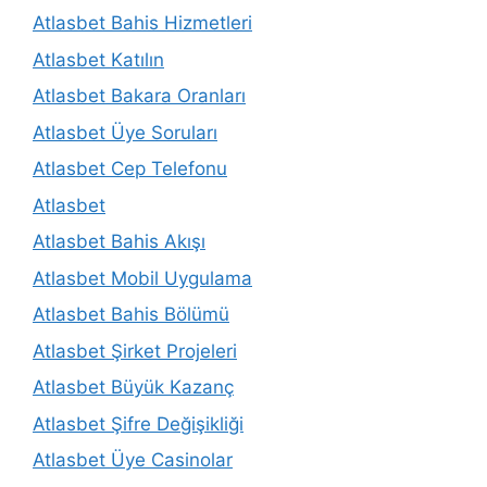
Atlasbet Bahis Hizmetleri
Atlasbet Katılın
Atlasbet Bakara Oranları
Atlasbet Üye Soruları
Atlasbet Cep Telefonu
Atlasbet
Atlasbet Bahis Akışı
Atlasbet Mobil Uygulama
Atlasbet Bahis Bölümü
Atlasbet Şirket Projeleri
Atlasbet Büyük Kazanç
Atlasbet Şifre Değişikliği
Atlasbet Üye Casinolar