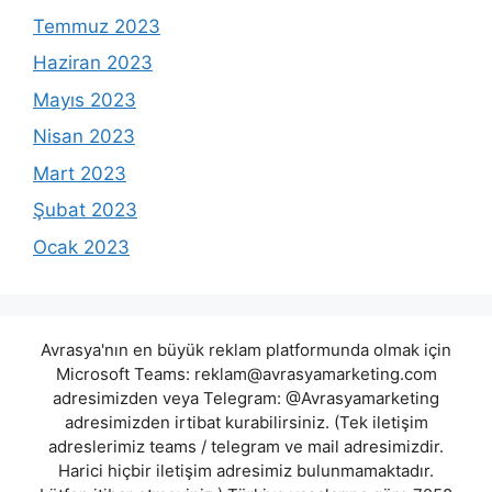
Temmuz 2023
Haziran 2023
Mayıs 2023
Nisan 2023
Mart 2023
Şubat 2023
Ocak 2023
Avrasya'nın en büyük reklam platformunda olmak için
Microsoft Teams:
reklam@avrasyamarketing.com
adresimizden veya Telegram: @Avrasyamarketing
adresimizden irtibat kurabilirsiniz. (Tek iletişim
adreslerimiz teams / telegram ve mail adresimizdir.
Harici hiçbir iletişim adresimiz bulunmamaktadır.