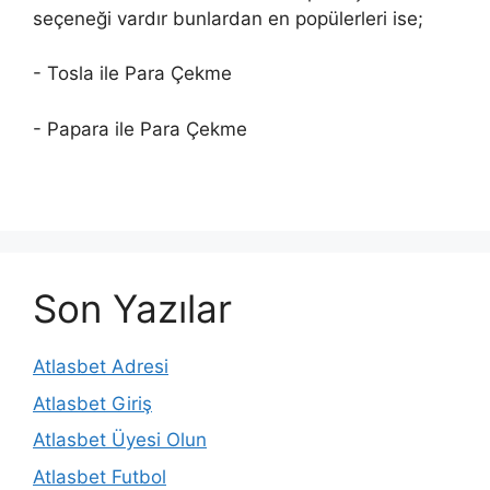
seçeneği vardır bunlardan en popülerleri ise;
- Tosla ile Para Çekme
- Papara ile Para Çekme
Son Yazılar
Atlasbet Adresi
Atlasbet Giriş
Atlasbet Üyesi Olun
Atlasbet Futbol