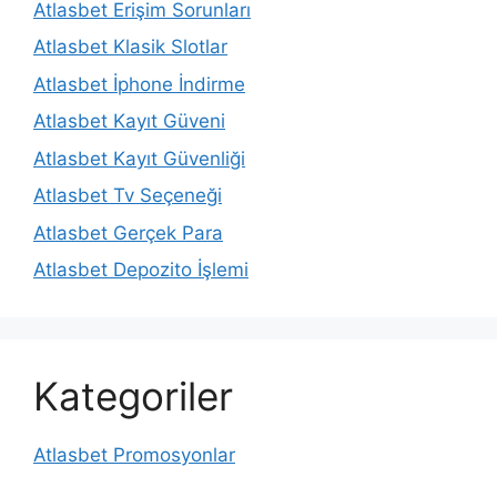
Atlasbet Erişim Sorunları
Atlasbet Klasik Slotlar
Atlasbet İphone İndirme
Atlasbet Kayıt Güveni
Atlasbet Kayıt Güvenliği
Atlasbet Tv Seçeneği
Atlasbet Gerçek Para
Atlasbet Depozito İşlemi
Kategoriler
Atlasbet Promosyonlar