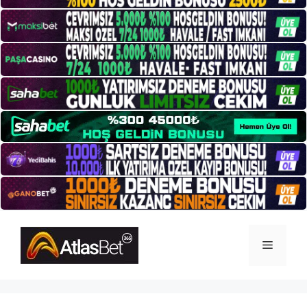
İçeriğe
atla
Menü