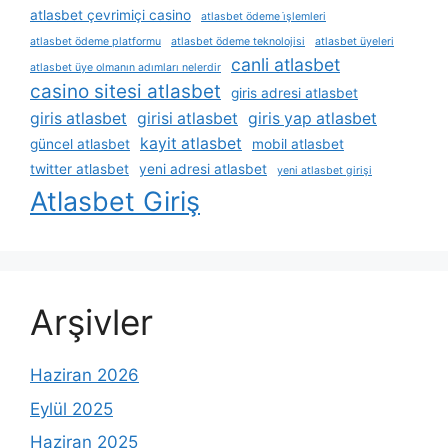
atlasbet çevrimiçi casino
atlasbet ödeme i̇şlemleri
atlasbet ödeme platformu
atlasbet ödeme teknolojisi
atlasbet üyeleri
canli atlasbet
atlasbet üye olmanın adımları nelerdir
casino sitesi atlasbet
giris adresi atlasbet
giris atlasbet
girisi atlasbet
giris yap atlasbet
kayit atlasbet
güncel atlasbet
mobil atlasbet
twitter atlasbet
yeni adresi atlasbet
yeni atlasbet girişi
Atlasbet Giriş
Arşivler
Haziran 2026
Eylül 2025
Haziran 2025