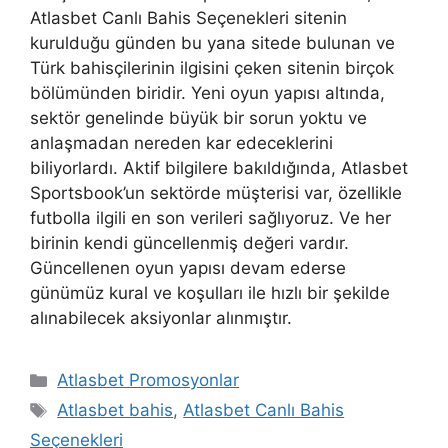
Atlasbet Canlı Bahis Seçenekleri sitenin
kurulduğu günden bu yana sitede bulunan ve
Türk bahisçilerinin ilgisini çeken sitenin birçok
bölümünden biridir. Yeni oyun yapısı altında,
sektör genelinde büyük bir sorun yoktu ve
anlaşmadan nereden kar edeceklerini
biliyorlardı. Aktif bilgilere bakıldığında, Atlasbet
Sportsbook’un sektörde müşterisi var, özellikle
futbolla ilgili en son verileri sağlıyoruz. Ve her
birinin kendi güncellenmiş değeri vardır.
Güncellenen oyun yapısı devam ederse
günümüz kural ve koşulları ile hızlı bir şekilde
alınabilecek aksiyonlar alınmıştır.
Kategoriler
Atlasbet Promosyonlar
Etiketler
Atlasbet bahis
,
Atlasbet Canlı Bahis
Seçenekleri