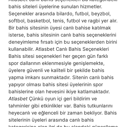
bahis siteleri üyelerine sunulan hizmetler.
Seçenekler arasında bilardo, futbol, ​​beyzbol,
softbol, ​​basketbol, ​​tenis, futbol ve ragbi yer alır.
Bir bahis sitesinin üyesi canlı bahise katılmak
isterse, bahis sitesinin canlı bahis seçeneklerini
deneyimleme fırsatı için bu seçeneklerden birini
kullanabilir. Atlasbet Canlı Bahis Seçenekleri
Bahis sitesi seçenekleri her geçen gün farklı
spor dallarının eklenmesiyle genişlemekte,
üyelere güvenli ve kaliteli bir şekilde bahis
yapma imkanı sunmaktadır. Sitenin canlı bahis
yapıyor olması bahis sitesi üyelerinin spor
bahislerine olan hevesini ikiye katlamaktadır.
Atlasbet
Çünkü oyun içi geri bildirim ve
tahminler gibi etkinlikler var. Bahis tutkunlarını
heyecanlı ve eğlenceli bir zaman bekliyor. Bahis
sitelerinin üyeleri arasında canlı bahis