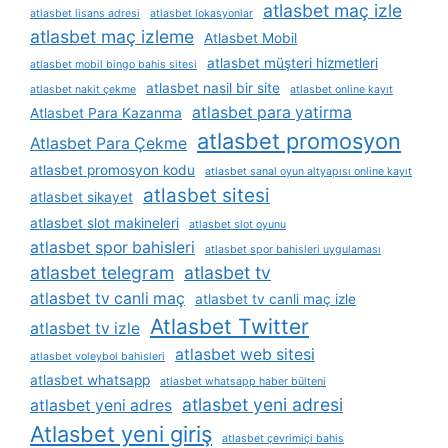
atlasbet maç izle
atlasbet lisans adresi
atlasbet lokasyonlar
atlasbet maç izleme
Atlasbet Mobil
atlasbet müşteri hizmetleri
atlasbet mobil bingo bahis sitesi
atlasbet nasil bir site
atlasbet nakit çekme
atlasbet online kayıt
atlasbet para yatirma
Atlasbet Para Kazanma
atlasbet promosyon
Atlasbet Para Çekme
atlasbet promosyon kodu
atlasbet sanal oyun altyapısı online kayıt
atlasbet sitesi
atlasbet sikayet
atlasbet slot makineleri
atlasbet slot oyunu
atlasbet spor bahisleri
atlasbet spor bahisleri uygulaması
atlasbet telegram
atlasbet tv
atlasbet tv canli maç
atlasbet tv canli maç izle
Atlasbet Twitter
atlasbet tv izle
atlasbet web sitesi
atlasbet voleybol bahisleri
atlasbet whatsapp
atlasbet whatsapp haber bülteni
atlasbet yeni adresi
atlasbet yeni adres
Atlasbet yeni giriş
atlasbet çevrimiçi bahis