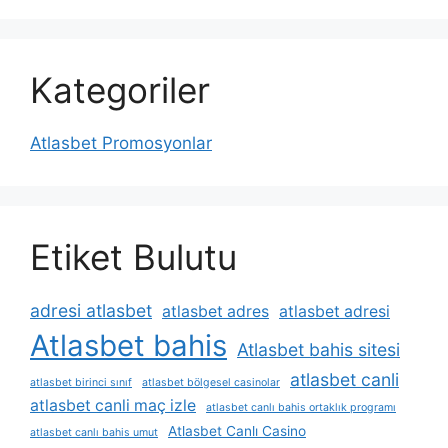
Kategoriler
Atlasbet Promosyonlar
Etiket Bulutu
adresi atlasbet
atlasbet adres
atlasbet adresi
Atlasbet bahis
Atlasbet bahis sitesi
atlasbet canli
atlasbet birinci sınıf
atlasbet bölgesel casinolar
atlasbet canli maç izle
atlasbet canlı bahis ortaklık programı
Atlasbet Canlı Casino
atlasbet canlı bahis umut