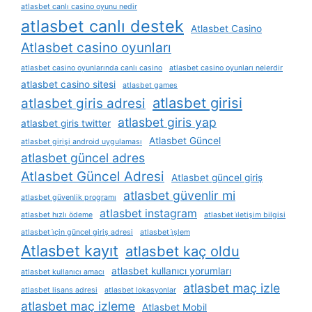
atlasbet canlı casino oyunu nedir
atlasbet canlı destek
Atlasbet Casino
Atlasbet casino oyunları
atlasbet casino oyunlarında canlı casino
atlasbet casino oyunları nelerdir
atlasbet casino sitesi
atlasbet games
atlasbet girisi
atlasbet giris adresi
atlasbet giris yap
atlasbet giris twitter
Atlasbet Güncel
atlasbet girişi android uygulaması
atlasbet güncel adres
Atlasbet Güncel Adresi
Atlasbet güncel giriş
atlasbet güvenlir mi
atlasbet güvenlik programı
atlasbet instagram
atlasbet hızlı ödeme
atlasbet i̇letişim bilgisi
atlasbet i̇çin güncel giriş adresi
atlasbet i̇şlem
Atlasbet kayıt
atlasbet kaç oldu
atlasbet kullanıcı yorumları
atlasbet kullanıcı amacı
atlasbet maç izle
atlasbet lisans adresi
atlasbet lokasyonlar
atlasbet maç izleme
Atlasbet Mobil