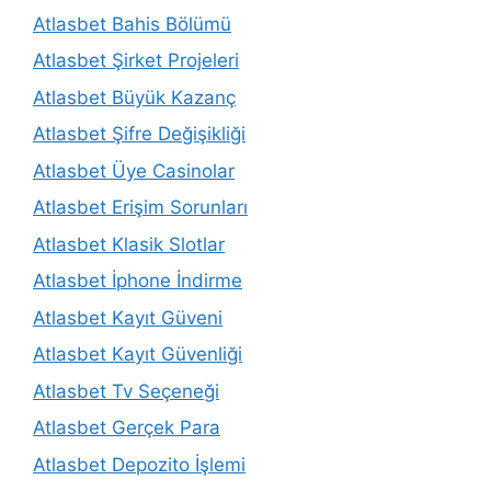
Atlasbet Bahis Bölümü
Atlasbet Şirket Projeleri
Atlasbet Büyük Kazanç
Atlasbet Şifre Değişikliği
Atlasbet Üye Casinolar
Atlasbet Erişim Sorunları
Atlasbet Klasik Slotlar
Atlasbet İphone İndirme
Atlasbet Kayıt Güveni
Atlasbet Kayıt Güvenliği
Atlasbet Tv Seçeneği
Atlasbet Gerçek Para
Atlasbet Depozito İşlemi