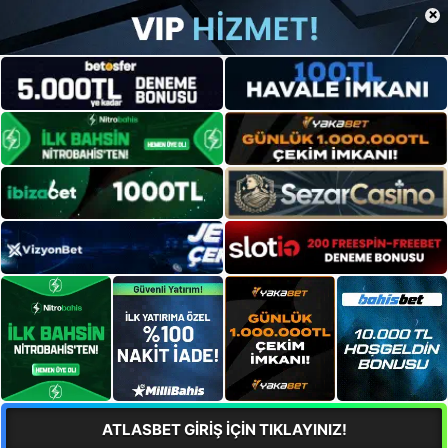
×
ATLASBET GİRİŞ İÇİN TIKLAYINIZ!