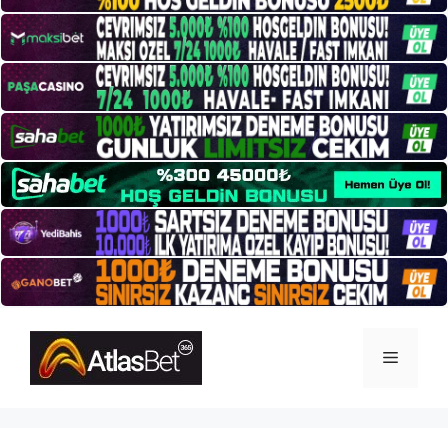
İçeriğe
atla
Menü