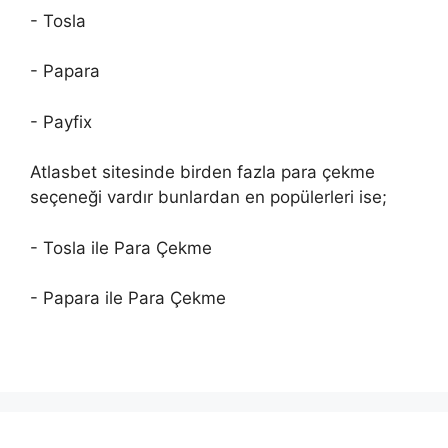
- Tosla
- Papara
- Payfix
Atlasbet sitesinde birden fazla para çekme
seçeneği vardır bunlardan en popülerleri ise;
- Tosla ile Para Çekme
- Papara ile Para Çekme