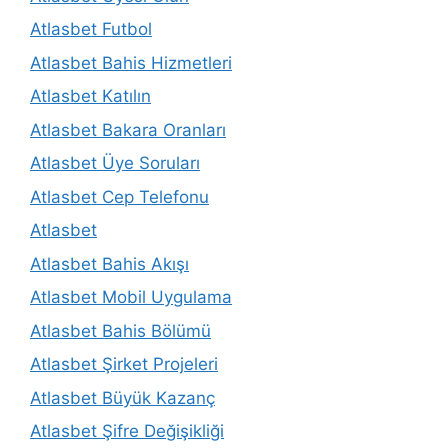
Atlasbet Futbol
Atlasbet Bahis Hizmetleri
Atlasbet Katılın
Atlasbet Bakara Oranları
Atlasbet Üye Soruları
Atlasbet Cep Telefonu
Atlasbet
Atlasbet Bahis Akışı
Atlasbet Mobil Uygulama
Atlasbet Bahis Bölümü
Atlasbet Şirket Projeleri
Atlasbet Büyük Kazanç
Atlasbet Şifre Değişikliği