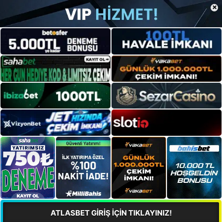
×
ATLASBET GİRİŞ İÇİN TIKLAYINIZ!