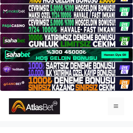
İçeriğe
atla
Menü