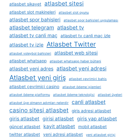
atlasbet sitesi
atlasbet sikayet
atlasbet slot makineleri
atlasbet slot oyunu
atlasbet spor bahisleri
atlasbet spor bahisleri uygulaması
atlasbet telegram
atlasbet tv
atlasbet tv canli maç
atlasbet tv canli maç izle
Atlasbet Twitter
atlasbet tv izle
atlasbet web sitesi
atlasbet voleybol bahisleri
atlasbet whatsapp
atlasbet whatsapp haber bülteni
atlasbet yeni adresi
atlasbet yeni adres
Atlasbet yeni giriş
atlasbet çevrimiçi bahis
atlasbet çevrimiçi casino
atlasbet ödeme i̇şlemleri
atlasbet ödeme platformu
atlasbet ödeme teknolojisi
atlasbet üyeleri
canli atlasbet
atlasbet üye olmanın adımları nelerdir
casino sitesi atlasbet
giris adresi atlasbet
giris atlasbet
girisi atlasbet
giris yap atlasbet
kayit atlasbet
güncel atlasbet
mobil atlasbet
twitter atlasbet
yeni adresi atlasbet
yeni atlasbet girişi