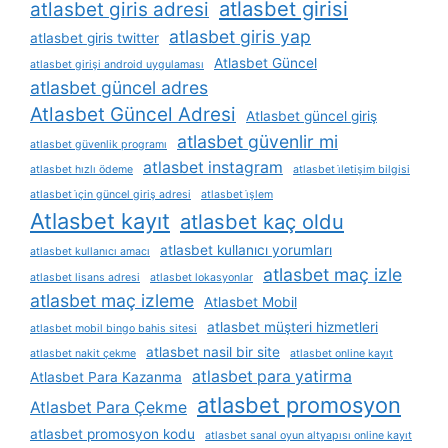
atlasbet girisi
atlasbet giris adresi
atlasbet giris yap
atlasbet giris twitter
Atlasbet Güncel
atlasbet girişi android uygulaması
atlasbet güncel adres
Atlasbet Güncel Adresi
Atlasbet güncel giriş
atlasbet güvenlir mi
atlasbet güvenlik programı
atlasbet instagram
atlasbet hızlı ödeme
atlasbet i̇letişim bilgisi
atlasbet i̇çin güncel giriş adresi
atlasbet i̇şlem
Atlasbet kayıt
atlasbet kaç oldu
atlasbet kullanıcı yorumları
atlasbet kullanıcı amacı
atlasbet maç izle
atlasbet lisans adresi
atlasbet lokasyonlar
atlasbet maç izleme
Atlasbet Mobil
atlasbet müşteri hizmetleri
atlasbet mobil bingo bahis sitesi
atlasbet nasil bir site
atlasbet nakit çekme
atlasbet online kayıt
atlasbet para yatirma
Atlasbet Para Kazanma
atlasbet promosyon
Atlasbet Para Çekme
atlasbet promosyon kodu
atlasbet sanal oyun altyapısı online kayıt