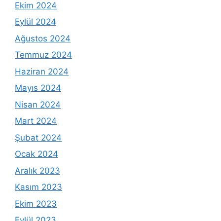
Ekim 2024
Eylül 2024
Ağustos 2024
Temmuz 2024
Haziran 2024
Mayıs 2024
Nisan 2024
Mart 2024
Şubat 2024
Ocak 2024
Aralık 2023
Kasım 2023
Ekim 2023
Eylül 2023