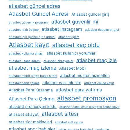
atlasbet güncel adres
Atlasbet Güncel Adresi
Atlasbet güncel giriş
atlasbet güvenlir mi
atlasbet güvenlik programı
atlasbet instagram
atlasbet hızlı ödeme
atlasbet i̇letişim bilgisi
atlasbet i̇çin güncel giriş adresi
atlasbet i̇şlem
Atlasbet kayıt
atlasbet kaç oldu
atlasbet kullanıcı yorumları
atlasbet kullanıcı amacı
atlasbet maç izle
atlasbet lisans adresi
atlasbet lokasyonlar
atlasbet maç izleme
Atlasbet Mobil
atlasbet müşteri hizmetleri
atlasbet mobil bingo bahis sitesi
atlasbet nasil bir site
atlasbet nakit çekme
atlasbet online kayıt
atlasbet para yatirma
Atlasbet Para Kazanma
atlasbet promosyon
Atlasbet Para Çekme
atlasbet promosyon kodu
atlasbet sanal oyun altyapısı online kayıt
atlasbet sitesi
atlasbet sikayet
atlasbet slot makineleri
atlasbet slot oyunu
atlasbet spor bahisleri
atlasbet spor bahisleri uygulaması