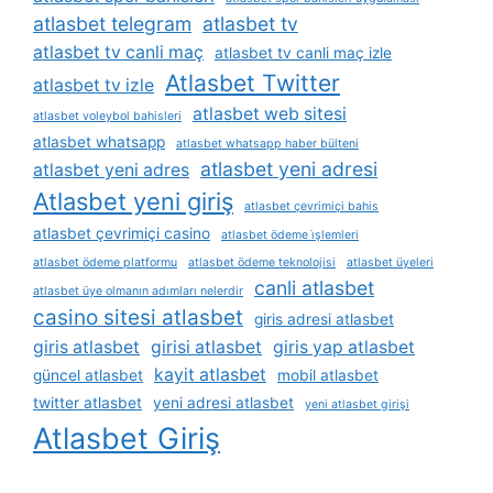
atlasbet telegram
atlasbet tv
atlasbet tv canli maç
atlasbet tv canli maç izle
Atlasbet Twitter
atlasbet tv izle
atlasbet web sitesi
atlasbet voleybol bahisleri
atlasbet whatsapp
atlasbet whatsapp haber bülteni
atlasbet yeni adresi
atlasbet yeni adres
Atlasbet yeni giriş
atlasbet çevrimiçi bahis
atlasbet çevrimiçi casino
atlasbet ödeme i̇şlemleri
atlasbet ödeme platformu
atlasbet ödeme teknolojisi
atlasbet üyeleri
canli atlasbet
atlasbet üye olmanın adımları nelerdir
casino sitesi atlasbet
giris adresi atlasbet
giris atlasbet
girisi atlasbet
giris yap atlasbet
kayit atlasbet
güncel atlasbet
mobil atlasbet
twitter atlasbet
yeni adresi atlasbet
yeni atlasbet girişi
Atlasbet Giriş