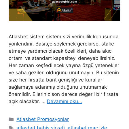
Atlasbet sistem sistem sizi verimlilik konusunda
yönlendirir. Basitçe söylemek gerekirse, stake
etmeye yardımcı olacak özellikleri, daha akıcı
ortamı ve standart kapasiteyi deneyebilirsiniz.
Her zaman keşfedilecek yayına özgü yetenekler
ve saha gezileri olduğunu unutmayın. Bu sitenin
size her fırsatta bant genişliği ve kurallar
sağlamaya adanmış olduğunu unutmamak
önemlidir. Elleriniz son derece değerli bir fırsata
açık olacaktır. …
Devamını oku…
Kategoriler
Atlasbet Promosyonlar
Etiketler
atlasbet bahis şirketi
,
atlasbet maç izle
,