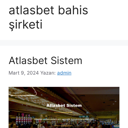
atlasbet bahis
şirketi
Atlasbet Sistem
Mart 9, 2024
Yazarı:
admin