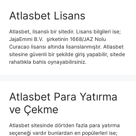
Atlasbet Lisans
Atlasbet, lisanslı bir sitedir. Lisans bilgileri ise;
JajaEmmi B.V. şirketinin 1668/JAZ Nolu
Curacao lisansı altında lisanslanmıştır. Atlasbet
sitesine güvenli bir şekilde giriş yapabilir, sitede
rahatlıkla bahis oynayabilirsiniz.
Atlasbet Para Yatırma
ve Çekme
Atlasbet sitesinde dörtden fazla para yatırma
seçeneği vardır bunlardan en popülerleri ise;