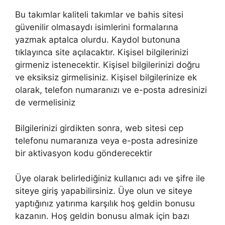
Bu takımlar kaliteli takımlar ve bahis sitesi
güvenilir olmasaydı isimlerini formalarına
yazmak aptalca olurdu. Kaydol butonuna
tıklayınca site açılacaktır. Kişisel bilgilerinizi
girmeniz istenecektir. Kişisel bilgilerinizi doğru
ve eksiksiz girmelisiniz. Kişisel bilgilerinize ek
olarak, telefon numaranızı ve e-posta adresinizi
de vermelisiniz
Bilgilerinizi girdikten sonra, web sitesi cep
telefonu numaranıza veya e-posta adresinize
bir aktivasyon kodu gönderecektir
Üye olarak belirlediğiniz kullanıcı adı ve şifre ile
siteye giriş yapabilirsiniz. Üye olun ve siteye
yaptığınız yatırıma karşılık hoş geldin bonusu
kazanın. Hoş geldin bonusu almak için bazı