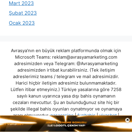
Mart 2023
Şubat 2023
Ocak 2023
Avrasya'nın en büyük reklam platformunda olmak için
Microsoft Teams:
reklam@avrasyamarketing.com
adresimizden veya Telegram: @Avrasyamarketing
adresimizden irtibat kurabilirsiniz. (Tek iletişim
adreslerimiz teams / telegram ve mail adresimizdir.
Harici hiçbir iletişim adresimiz bulunmamaktadır.
Lütfen itibar etmeyiniz.) Türkiye yasalarına göre 7258
sayılı kanun uyarınca yasa dışı bahis oynamanın
cezaları mevcuttur. Şu an bulunduğunuz site hiç bir
şekilde illegal bahis oyunları oynatmıyor ve oynamaya
aracı olmuyordur.
paşacasino
|
funbahis
|
vivasbet
|
×
avvabet
|
casinobeton
|
verabet
|
gumbetcasino
|
skorbet