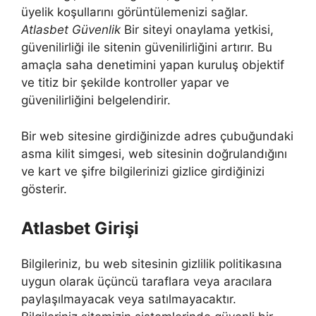
üyelik koşullarını görüntülemenizi sağlar.
Atlasbet Güvenlik
Bir siteyi onaylama yetkisi,
güvenilirliği ile sitenin güvenilirliğini artırır. Bu
amaçla saha denetimini yapan kuruluş objektif
ve titiz bir şekilde kontroller yapar ve
güvenilirliğini belgelendirir.
Bir web sitesine girdiğinizde adres çubuğundaki
asma kilit simgesi, web sitesinin doğrulandığını
ve kart ve şifre bilgilerinizi gizlice girdiğinizi
gösterir.
Atlasbet Girişi
Bilgileriniz, bu web sitesinin gizlilik politikasına
uygun olarak üçüncü taraflara veya aracılara
paylaşılmayacak veya satılmayacaktır.