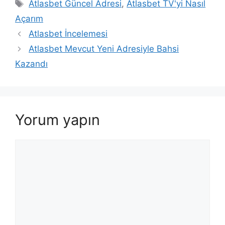
Etiketler
Atlasbet Güncel Adresi
,
Atlasbet TV'yi Nasıl
Açarım
Atlasbet İncelemesi
Atlasbet Mevcut Yeni Adresiyle Bahsi
Kazandı
Yorum yapın
Yorum