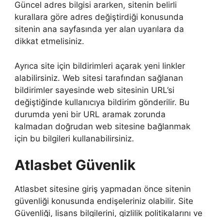
Güncel adres bilgisi ararken, sitenin belirli
kurallara göre adres değiştirdiği konusunda
sitenin ana sayfasında yer alan uyarılara da
dikkat etmelisiniz.
Ayrıca site için bildirimleri açarak yeni linkler
alabilirsiniz. Web sitesi tarafından sağlanan
bildirimler sayesinde web sitesinin URL’si
değiştiğinde kullanıcıya bildirim gönderilir. Bu
durumda yeni bir URL aramak zorunda
kalmadan doğrudan web sitesine bağlanmak
için bu bilgileri kullanabilirsiniz.
Atlasbet Güvenlik
Atlasbet sitesine giriş yapmadan önce sitenin
güvenliği konusunda endişeleriniz olabilir. Site
Güvenliği, lisans bilgilerini, gizlilik politikalarını ve