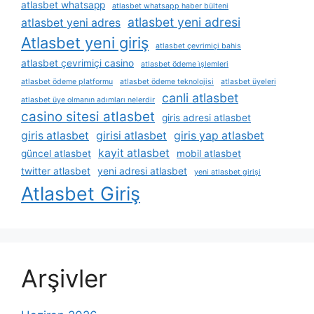
atlasbet whatsapp
atlasbet whatsapp haber bülteni
atlasbet yeni adresi
atlasbet yeni adres
Atlasbet yeni giriş
atlasbet çevrimiçi bahis
atlasbet çevrimiçi casino
atlasbet ödeme i̇şlemleri
atlasbet ödeme platformu
atlasbet ödeme teknolojisi
atlasbet üyeleri
canli atlasbet
atlasbet üye olmanın adımları nelerdir
casino sitesi atlasbet
giris adresi atlasbet
giris atlasbet
girisi atlasbet
giris yap atlasbet
kayit atlasbet
güncel atlasbet
mobil atlasbet
twitter atlasbet
yeni adresi atlasbet
yeni atlasbet girişi
Atlasbet Giriş
Arşivler