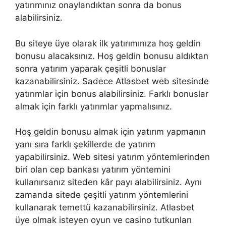
yatırımınız onaylandıktan sonra da bonus
alabilirsiniz.
Bu siteye üye olarak ilk yatırımınıza hoş geldin
bonusu alacaksınız. Hoş geldin bonusu aldıktan
sonra yatırım yaparak çeşitli bonuslar
kazanabilirsiniz. Sadece Atlasbet web sitesinde
yatırımlar için bonus alabilirsiniz. Farklı bonuslar
almak için farklı yatırımlar yapmalısınız.
Hoş geldin bonusu almak için yatırım yapmanın
yanı sıra farklı şekillerde de yatırım
yapabilirsiniz. Web sitesi yatırım yöntemlerinden
biri olan cep bankası yatırım yöntemini
kullanırsanız siteden kâr payı alabilirsiniz. Aynı
zamanda sitede çeşitli yatırım yöntemlerini
kullanarak temettü kazanabilirsiniz. Atlasbet
üye olmak isteyen oyun ve casino tutkunları