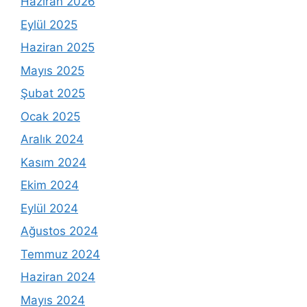
Haziran 2026
Eylül 2025
Haziran 2025
Mayıs 2025
Şubat 2025
Ocak 2025
Aralık 2024
Kasım 2024
Ekim 2024
Eylül 2024
Ağustos 2024
Temmuz 2024
Haziran 2024
Mayıs 2024