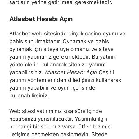
şartların yerine getirilmesi gerekmektedir.
Atlasbet Hesabı Açın
Atlasbet web sitesinde birçok casino oyunu ve
bahis sunulmaktadır. Oynamak ve bahis
oynamak için siteye üye olmanız ve siteye
yatırım yapmanız gerekmektedir. Bu yatırım
yöntemlerini kullanarak sitenize yatırım
yapabilirsiniz.
Atlasbet Hesabı Açın
Çeşitli
yatırım yöntemlerinden dilediğinizi kullanarak
yatırım yapabilir ve oyun içerisinde
kullanabilirsiniz.
Web sitesi yatırımınız kısa süre içinde
hesabınıza yansıtılacaktır. Yatırımla ilgili
herhangi bir sorunuz varsa lütfen bizimle
iletişime geçmekten çekinmeyin. Sitede