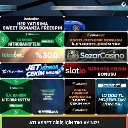
×
ATLASBET GİRİŞ İÇİN TIKLAYINIZ!