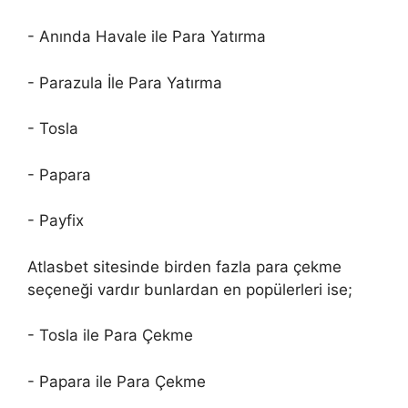
- Anında Havale ile Para Yatırma
- Parazula İle Para Yatırma
- Tosla
- Papara
- Payfix
Atlasbet sitesinde birden fazla para çekme
seçeneği vardır bunlardan en popülerleri ise;
- Tosla ile Para Çekme
- Papara ile Para Çekme