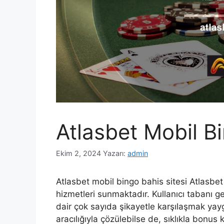
Atlasbet Mobil Bi
Ekim 2, 2024
Yazarı:
admin
Atlasbet mobil bingo bahis sitesi Atlasbet 
hizmetleri sunmaktadır. Kullanıcı tabanı gen
dair çok sayıda şikayetle karşılaşmak yayg
aracılığıyla çözülebilse de, sıklıkla bonus