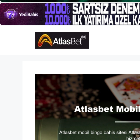
İçeriğe
atla